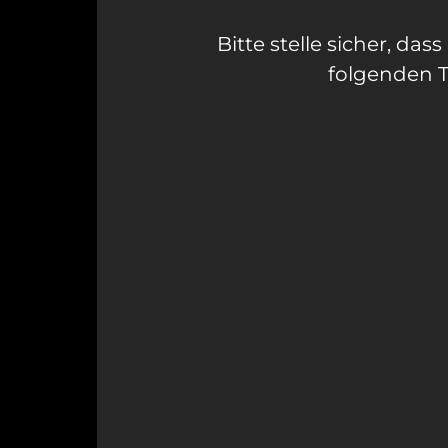
Bitte 
stelle 
sicher, 
dass 
folgenden 
T